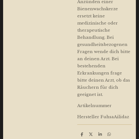
Anzünden einer
Bienenwachskerze
ersetzt keine
medizinische oder
therapeutische
Behandlung. Bei
gesundheitsbezogenen
Fragen wende dich bitte
an deinen Arzt. Bei
bestehenden
Erkrankungen frage
bitte deinen Arzt, ob das
Räuchern für dich
geeignet ist.
Artikelnummer
Hersteller FuhsaAilidaz
T
T
T
T