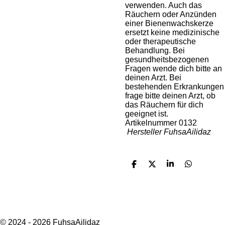
verwenden. Auch das
Räuchern oder Anzünden
einer Bienenwachskerze
ersetzt keine medizinische
oder therapeutische
Behandlung. Bei
gesundheitsbezogenen
Fragen wende dich bitte an
deinen Arzt. Bei
bestehenden Erkrankungen
frage bitte deinen Arzt, ob
das Räuchern für dich
geeignet ist.
Artikelnummer 0132
Hersteller FuhsaAilidaz
T
T
T
T
e
e
e
e
i
i
i
i
l
l
l
l
e
e
e
e
n
n
n
n
F
I
T
a
n
i
© 2024 - 2026 FuhsaAilidaz