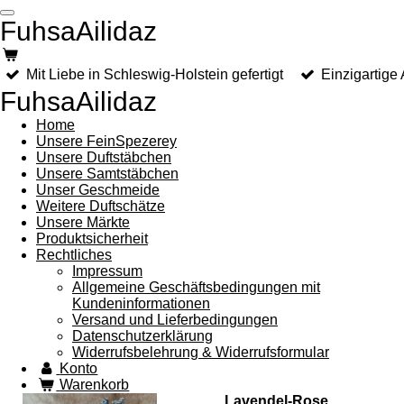
Zum
FuhsaAilidaz
Hauptinhalt
springen
Mit Liebe in Schleswig-Holstein gefertigt
Einzigartige
FuhsaAilidaz
Home
Unsere FeinSpezerey
Unsere Duftstäbchen
Unsere Samtstäbchen
Unser Geschmeide
Weitere Duftschätze
Unsere Märkte
Produktsicherheit
Rechtliches
Impressum
Allgemeine Geschäftsbedingungen mit
Kundeninformationen
Versand und Lieferbedingungen
Datenschutzerklärung
Widerrufsbelehrung & Widerrufsformular
Konto
Warenkorb
Lavendel-Rose