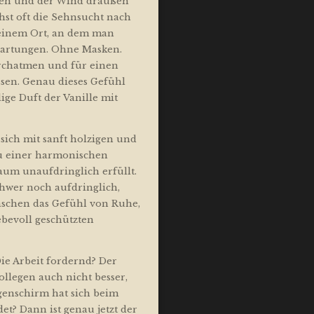
den und der Wind draußen
chst oft die Sehnsucht nach
einem Ort, an dem man
wartungen. Ohne Masken.
rchatmen und für einen
ssen. Genau dieses Gefühl
ge Duft der Vanille mit
sich mit sanft holzigen und
u einer harmonischen
aum unaufdringlich erfüllt.
chwer noch aufdringlich,
nschen das Gefühl von Ruhe,
ebevoll geschützten
ie Arbeit fordernd? Der
ollegen auch nicht besser,
genschirm hat sich beim
et? Dann ist genau jetzt der