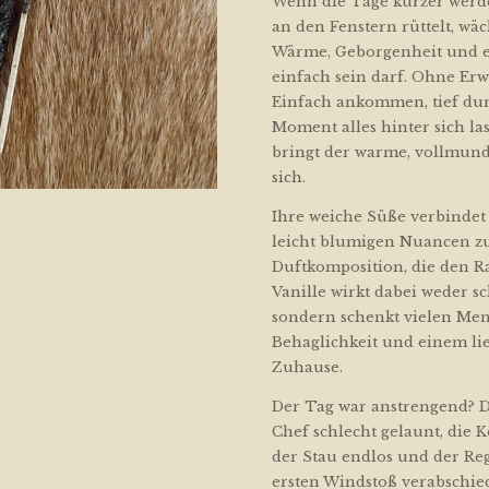
Wenn die Tage kürzer wer
an den Fenstern rüttelt, wä
Wärme, Geborgenheit und 
einfach sein darf. Ohne Er
Einfach ankommen, tief du
Moment alles hinter sich la
bringt der warme, vollmundi
sich.
Ihre weiche Süße verbindet 
leicht blumigen Nuancen z
Duftkomposition, die den R
Vanille wirkt dabei weder s
sondern schenkt vielen Me
Behaglichkeit und einem li
Zuhause.
Der Tag war anstrengend? D
Chef schlecht gelaunt, die K
der Stau endlos und der Re
ersten Windstoß verabschied