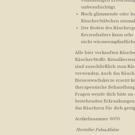
vollständigen Erlöschung
unbeaufsichtigt.
Noch glimmende oder he
RäucherStäbchen niemals
Der Boden des Räucherge
Kerzenhalters kann sehr 
nicht wärmeempfindliche
Alle hier verkauften Räuch
RäucherStoffe, Ritualkerz
sind ausschließlich zum Rä
verwenden. Auch das Räuch
Bienenwachskerze ersetzt k
therapeutische Behandlung
Fragen wende dich bitte an 
bestehenden Erkrankungen f
das Räuchern für dich geeign
Artikelnummer 0070
Hersteller FuhsaAilidaz