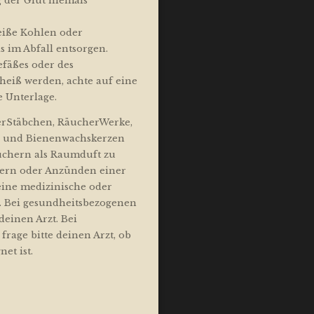
 der Glut niemals
iße Kohlen oder
 im Abfall entsorgen.
fäßes oder des
heiß werden, achte auf eine
 Unterlage.
erStäbchen, RäucherWerke,
en und Bienenwachskerzen
uchern als Raumduft zu
ern oder Anzünden einer
eine medizinische oder
. Bei gesundheitsbezogenen
deinen Arzt. Bei
rage bitte deinen Arzt, ob
et ist.