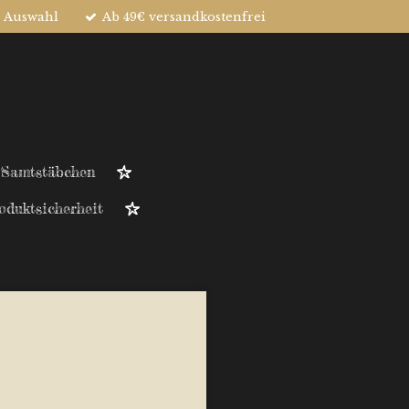
e Auswahl
Ab 49€ versandkostenfrei
 Samtstäbchen
oduktsicherheit