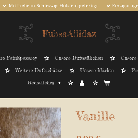
Mit Liebe in Schleswig-Holstein gefertigt
Einzigartig
FuhsaAilidaz
re FeinSpezerey
Unsere Duftstäbchen
Unsere
Weitere Duftschätze
Unsere Märkte
Pr
Rechtliches
Vanille