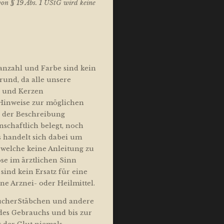
on § 19 Abs. 1 UStG wird keine
nzahl und Farbe sind kein
und, da alle unsere
e und Kerzen
 Hinweise zur möglichen
n der Beschreibung
nschaftlich belegt, noch
s handelt sich dabei um
welche keine Anleitung zu
se im ärztlichen Sinn
sind kein Ersatz für eine
ne Arznei- oder Heilmittel.
äucherStäbchen und andere
es Gebrauchs und bis zur