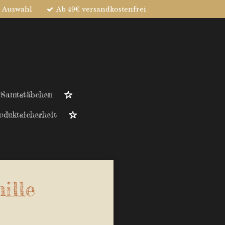
e Auswahl
Ab 49€ versandkostenfrei
 Samtstäbchen
oduktsicherheit
ille