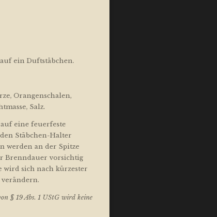
h auf ein Duftstäbchen.
arze, Orangenschalen,
tmasse, Salz.
uf eine feuerfeste
nden Stäbchen-Halter
n werden an der Spitze
r Brenndauer vorsichtig
 wird sich nach kürzester
 verändern.
on § 19 Abs. 1 UStG wird keine