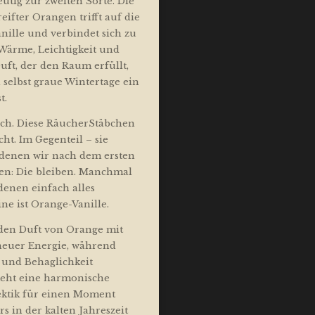
utig zur zweiten Sorte. Die
ifter Orangen trifft auf die
nille und verbindet sich zu
 Wärme, Leichtigkeit und
uft, der den Raum erfüllt,
selbst graue Wintertage ein
t.
lich. Diese RäucherStäbchen
ht. Im Gegenteil – sie
 denen wir nach dem ersten
en: Die bleiben. Manchmal
denen einfach alles
ne ist Orange-Vanille.
den Duft von Orange mit
euer Energie, während
 und Behaglichkeit
teht eine harmonische
ektik für einen Moment
s in der kalten Jahreszeit