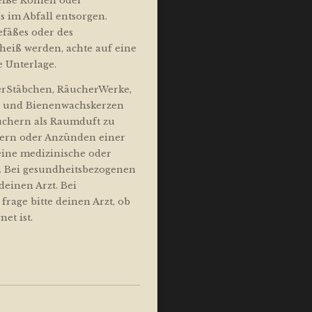
iße Kohlen oder
 im Abfall entsorgen.
fäßes oder des
heiß werden, achte auf eine
 Unterlage.
erStäbchen, RäucherWerke,
en und Bienenwachskerzen
uchern als Raumduft zu
ern oder Anzünden einer
eine medizinische oder
. Bei gesundheitsbezogenen
deinen Arzt. Bei
rage bitte deinen Arzt, ob
et ist.