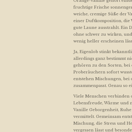
Orange-Vanille gehört einde
fruchtige Frische sonnengere
weiche, cremige Süße der Va
einer Duftkomposition, die
gute Laune ausstrahlt. Ein D
ohne schwer zu wirken, und 
wenig heller erscheinen läss
Ja, Eigenlob stinkt bekannt
allerdings ganz bestimmt nic
gehören zu den Sorten, bei
Proberäuchern sofort wusst
entstehen Mischungen, bei 
zusammenpasst. Genau so ei
Viele Menschen verbinden 
Lebensfreude, Wärme und n
Vanille Geborgenheit, Ruhe
vermittelt. Gemeinsam ents
Mischung, die Stress und H
vergessen lässt und besonder