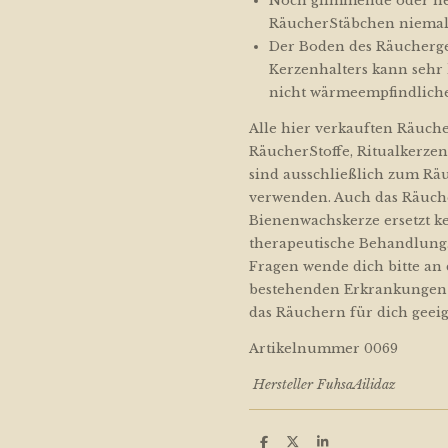
Noch glimmende oder he
RäucherStäbchen niemals
Der Boden des Räucherge
Kerzenhalters kann sehr 
nicht wärmeempfindliche
Alle hier verkauften Räuch
RäucherStoffe, Ritualkerz
sind ausschließlich zum Rä
verwenden. Auch das Räuch
Bienenwachskerze ersetzt k
therapeutische Behandlung
Fragen wende dich bitte an 
bestehenden Erkrankungen f
das Räuchern für dich geeign
Artikelnummer 0069
Hersteller FuhsaAilidaz
T
T
T