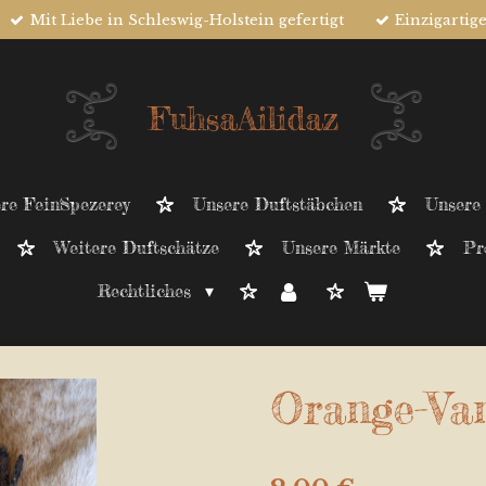
Mit Liebe in Schleswig-Holstein gefertigt
Einzigartig
FuhsaAilidaz
re FeinSpezerey
Unsere Duftstäbchen
Unsere
Weitere Duftschätze
Unsere Märkte
Pr
Rechtliches
Orange-Van