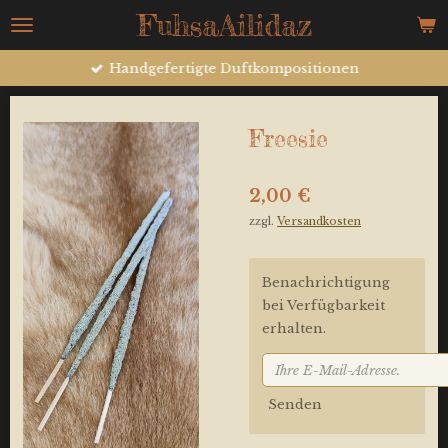
FuhsaAilidaz
Zum
Hauptinhalt
springen
Handgefertigte Duftkompositionen
Freesie
2,00 €
zzgl.
Versandkosten
Benachrichtigung
bei Verfügbarkeit
erhalten.
Senden